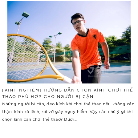
[KINH NGHIỆM] HƯỚNG DẪN CHỌN KÍNH CHƠI THỂ
THAO PHÙ HỢP CHO NGƯỜI BỊ CẬN
Những người bị cận, đeo kính khi chơi thể thao nếu không cẩn
thận, kính xô lệch, rơi vỡ gây nguy hiểm. Vậy cần chú ý gì khi
chọn kính cận chơi thể thao? Dưới...