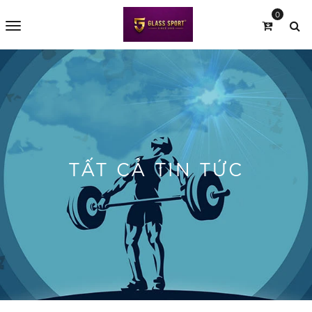
0
TẤT CẢ TIN TỨC