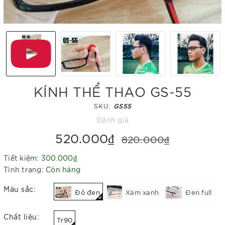
KÍNH THỂ THAO GS-55
SKU:
GS55
Đánh giá
520.000₫
820.000₫
Tiết kiệm:
300.000₫
Tình trạng:
Còn hàng
Màu sắc:
Đỏ đen
Xám xanh
Đen full
Chất liệu:
Tr90