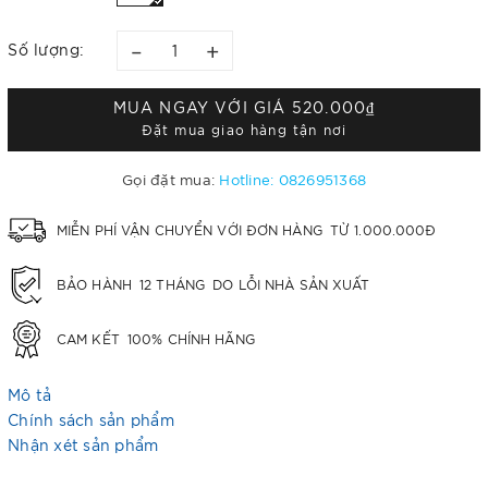
–
+
Số lượng:
MUA NGAY VỚI GIÁ
520.000₫
Đặt mua giao hàng tận nơi
Gọi đặt mua:
Hotline: 0826951368
MIỄN PHÍ VẬN CHUYỂN VỚI ĐƠN HÀNG
TỪ 1.000.000Đ
BẢO HÀNH
12 THÁNG
DO LỖI NHÀ SẢN XUẤT
CAM KẾT
100% CHÍNH HÃNG
Mô tả
Chính sách sản phẩm
Nhận xét sản phẩm