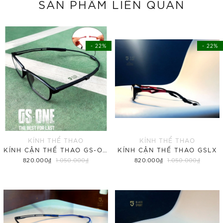
SẢN PHẨM
LIÊN QUAN
- 22%
- 22%
KÍNH THỂ THAO
KÍNH THỂ THAO
KÍNH CẬN THỂ THAO GS-ONE
KÍNH CẬN THỂ THAO GSLX
820.000₫
1.050.000₫
820.000₫
1.050.000₫
Tùy chọn
Tùy chọn