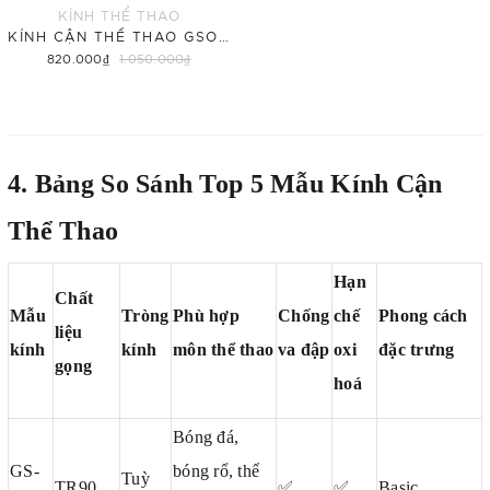
KÍNH THỂ THAO
KÍNH CẬN THỂ THAO GSONE KID
820.000₫
1.050.000₫
Thêm vào giỏ hàng
4. Bảng So Sánh Top 5 Mẫu Kính Cận
Thể Thao
Hạn
Chất
Mẫu
Tròng
Phù hợp
Chống
chế
Phong cách
liệu
kính
kính
môn thể thao
va đập
oxi
đặc trưng
gọng
hoá
Bóng đá,
GS-
bóng rổ
, thể
Tuỳ
TR90
✅
✅
Basic