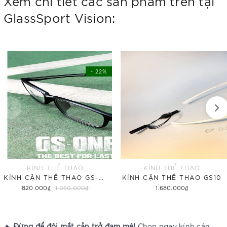
Xem chi tiết các sản phẩm trên tại
GlassSport Vision:
- 22%
KÍNH THỂ THAO
KÍNH THỂ THAO
KÍNH CẬN THỂ THAO GS-ONE
KÍNH CẬN THỂ THAO GS10
820.000₫
1.050.000₫
1.680.000₫
Tùy chọn
Tùy chọn
🔥
Đừng để đôi mắt cản trở đam mê!
Chọn ngay kính cận