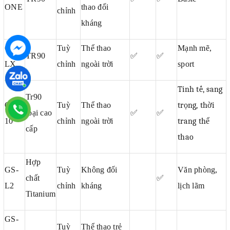
ONE
thao đối
chỉnh
kháng
GS-
Tuỳ
Thể thao
Mạnh mẽ,
TR90
✅
✅
LX
chỉnh
ngoài trời
sport
Tinh tế, sang
Tr90
GS-
Tuỳ
Thể thao
trọng, thời
loại cao
✅
✅
10
chỉnh
ngoài trời
trang thể
cấp
thao
Hợp
GS-
Tuỳ
Không đối
Văn phòng,
chất
✅
L2
chỉnh
kháng
lịch lãm
Titanium
GS-
Tuỳ
Thể thao trẻ