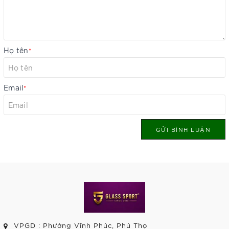
Họ tên
*
Email
*
GỬI BÌNH LUẬN
VPGD : Phường Vĩnh Phúc, Phú Thọ