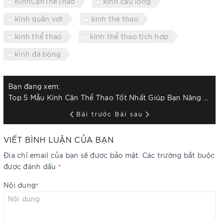
KínhCậnThểThao
kính cầu lông
kính quần vợt
kinh the thao
kính thể thao
kính thể thao tích hợp
kính đá bóng
Bạn đang xem:
Top 5 Mẫu Kính Cận Thể Thao Tốt Nhất Giúp Bạn Nâng Cao Hiệu Suất Tại GlassSport Vision
Bài trước
Bài sau
VIẾT BÌNH LUẬN CỦA BẠN
Địa chỉ email của bạn sẽ được bảo mật. Các trường bắt buộc
được đánh dấu
*
Nội dung
*