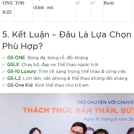
ONE
Tr90
✅
✅
Basic
chỉnh
em
KID
5. Kết Luận – Đâu Là Lựa Chọn
Phù Hợp?
✅
GS-ONE
: Bóng đá, bóng rổ, đối kháng
✅
GSLX
:
Chạy bộ, đạp xe, thể thao ngoài trời
✅
GS-10 Luxury
: Tinh tế, sang trọng, thể thao & công việc
✅
GS-L2
:
Lịch lãm, văn phòng & thể thao không đối kháng
✅
GS-One Kid
: Kính thể thao cho trẻ em